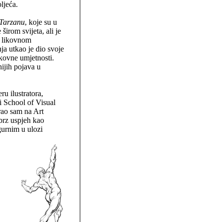
ljeća.
Tarzanu
, koje su u
širom svijeta, ali je
a likovnom
a utkao je dio svoje
ikovne umjetnosti.
ijih pojava u
ru ilustratora,
 School of Visual
rao sam na Art
 brz uspjeh kao
gurnim u ulozi