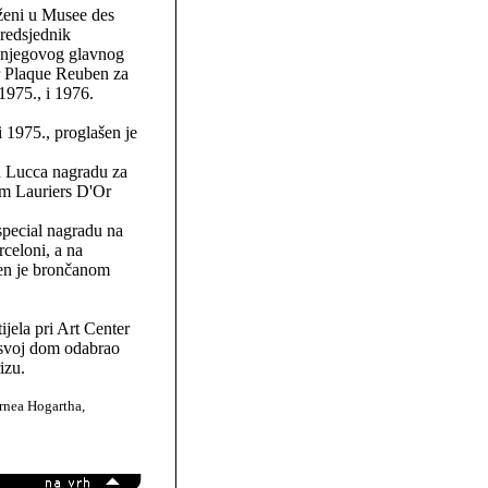
zloženi u Musee des
predsjednik
n njegovog glavnog
r Plaque Reuben za
 1975., i 1976.
1975., proglašen je
n Lucca nagradu za
em Lauriers D'Or
pecial nagradu na
eloni, a na
en je brončanom
ijela pri Art Center
a svoj dom odabrao
izu.
rnea Hogartha,