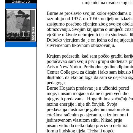
ZANIMLJIVO
umjetnicima dvadesetog sto
Burne se proslavio svojim kolor epizodama o
razdoblju od 1937. do 1950. nedjeljom izlazile 
zasigurno posebno cijenjen zbog svojeg obol
obrazovanju. Svojim knjigama o umijeću crtanj
vještine u živote nebrojenih tisuća studenata l
Duboko vjerujem da je on jedna od najutjecajn
suvremenom likovnom obrazovanju.
Krajem pedesetih, kad sam počeo graditi karije
podučavao sam svoju prvu grupu studenata pri
Arts u New Yorku. Prethodne godine diplomi
Center College-u za dizajn i iako sam iskusio
ilustrator, daleko od toga da sam se osjećao si
pedagoga.
Burne Hogarth predavao je u učionici pored
moje, i nisam mogao a da ne čujem veći dio
njegovih predavanja. Hogarth ima začuđujuću
razinu energije i nije tih čovjek. Svoja
predavanja ilustrirao je golemim anatomskim
crtežima rađenim po sjećanju, u iznimnom i
jedinstvenom vlastitom stilu. Nikad prije
nisam vidio da netko tako precizno definira
formu ljudskog tijela. Treba li uopće