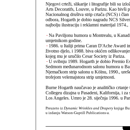
Njegovi crteži, slikarije i litografije bili su i
Arts Decoratifs, Louvre, u Parizu. Kao bivši 
Nacionalnog društva strip crtača (NCS) i čla
odbora, Hogarth je dobio nagradu NCS Silve
najbolju ilustraciju i reklamni materijal 1974.,
Na Paviljonu humora u Montrealu, u Kanadi 
umjetnikom godine.
1986. u Italiji prima Caran D'Ache Award i
životno djelo, i 1988. biva okićen odlikovanj
kojeg mu je uručilo Cesar Society iz Pariza.
U svibnju 1989. Hogarth je dobio Premio Es
Sedmom međunarodnom salonu humora u Barc
Njemačkom strip salonu u Kölnu, 1990., ureš
trofejom velemajstora strip umjetnosti.
Burne Hogarth naučavao je analitičko crtanje t
Collegeu dizajna u Pasadeni, Kalifornija, i z
Los Angeles. Umro je 28. siječnja 1996. u Par
Preuzeto iz
Dynamic Wrinkles and Drapery
knjige Bu
u izdanju Watson-Guptill Publications-a.