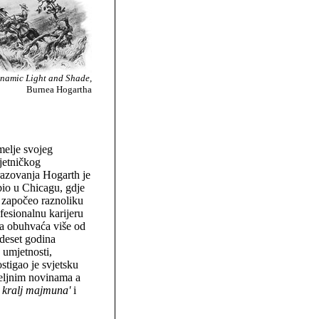
namic Light and Shade
,
Burnea Hogartha
elje svojeg
jetničkog
azovanja Hogarth je
io u Chicagu, gdje
i započeo raznoliku
fesionalnu karijeru
a obuhvaća više od
deset godina
 umjetnosti,
ostigao je svjetsku
djeljnim novinama a
, kralj majmuna'
i