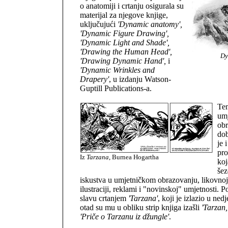
o anatomiji i crtanju osigurala su
materijal za njegove knjige,
uključujući
'Dynamic anatomy',
'Dynamic Figure Drawing',
'Dynamic Light and Shade',
'Drawing the Human Head',
Dy
'Drawing Dynamic Hand',
i
'Dynamic Wrinkles and
Drapery'
, u izdanju Watson-
Guptill Publications-a.
Tem
um
obr
dob
je 
pro
Iz
Tarzana
, Burnea Hogartha
koj
šez
iskustva u umjetničkom obrazovanju, likovnoj
ilustraciji, reklami i "novinskoj" umjetnosti. P
slavu crtanjem
'Tarzana'
, koji je izlazio u ne
otad su mu u obliku strip knjiga izašli
'Tarzan
'Priče o Tarzanu iz džungle'
.