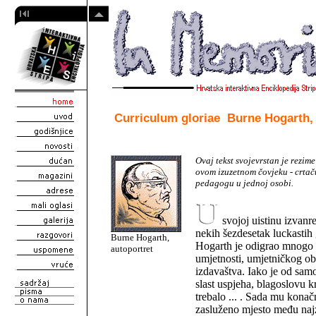
 Curriculum gloriae  Burne Hogarth,
Ovaj tekst svojevrstan je rezim
ovom izuzetnom čovjeku - crtač
pedagogu u jednoj osobi.
svojoj uistinu izvanre
nekih šezdesetak luckastih
Burne Hogarth,
Hogarth je odigrao mnogo u
autoportret
umjetnosti, umjetničkog ob
izdavaštva. Iako je od sam
slast uspjeha, blagoslovu kr
trebalo ... . Sada mu kona
zasluženo mjesto među naj