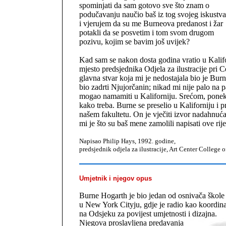
spominjati da sam gotovo sve što znam o
podučavanju naučio baš iz tog svojeg iskustva
i vjerujem da su me Burneova predanost i žar
potakli da se posvetim i tom svom drugom
pozivu, kojim se bavim još uvijek?
Kad sam se nakon dosta godina vratio u Kali
mjesto predsjednika Odjela za ilustracije pri C
glavna stvar koja mi je nedostajala bio je Bur
bio zadrti Njujorčanin; nikad mi nije palo na 
mogao namamiti u Kaliforniju. Srećom, ponek
kako treba. Burne se preselio u Kaliforniju i 
našem fakultetu. On je vječiti izvor nadahnuć
mi je što su baš mene zamolili napisati ove rije
Napisao Philip Hays, 1992. godine,
predsjednik odjela za ilustracije, Art Center College 
Umjetnik i njegov opus
Burne Hogarth je bio jedan od osnivača škole 
u New York Cityju, gdje je radio kao koordin
na Odsjeku za povijest umjetnosti i dizajna.
Njegova proslavljena predavanja