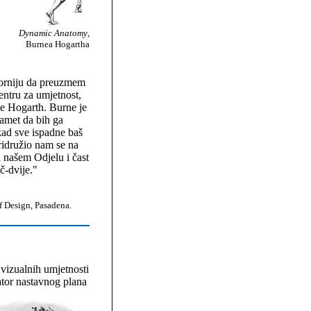
Dynamic Anatomy
,
Burnea Hogartha
forniju da preuzmem
entru za umjetnost,
ne Hogarth. Burne je
pamet da bih ga
ad sve ispadne baš
pridružio nam se na
a našem Odjelu i čast
č-dvije."
of Design, Pasadena.
vizualnih umjetnosti
ator nastavnog plana