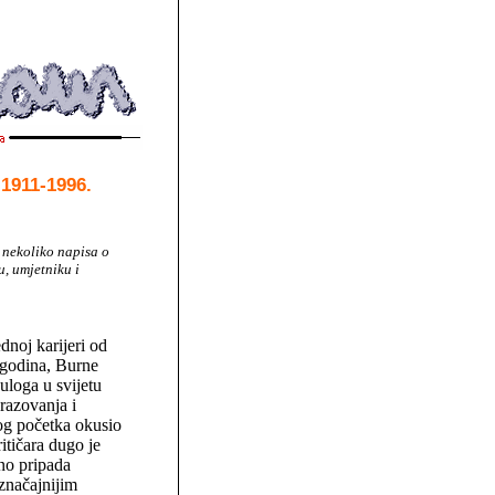
 1911-1996.
e nekoliko napisa o
u, umjetniku i
dnoj karijeri od
 godina, Burne
loga u svijetu
razovanja i
og početka okusio
itičara dugo je
čno pripada
značajnijim