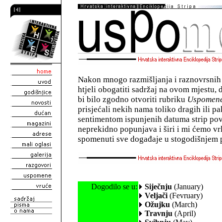
Nakon mnogo razmišljanja i raznovrsnih
htjeli obogatiti sadržaj na ovom mjestu, d
bi bilo zgodno otvoriti rubriku
Uspomen
prisjećali nekih nama toliko dragih ili pa
sentimentom ispunjenih datuma strip povi
neprekidno popunjava i širi i mi ćemo vrl
spomenuti sve događaje u stogodišnjem 
Dogodilo se u:
Siječnju
(January)
Veljači
(Fevruary)
Ožujku
(March)
Travnju
(April)