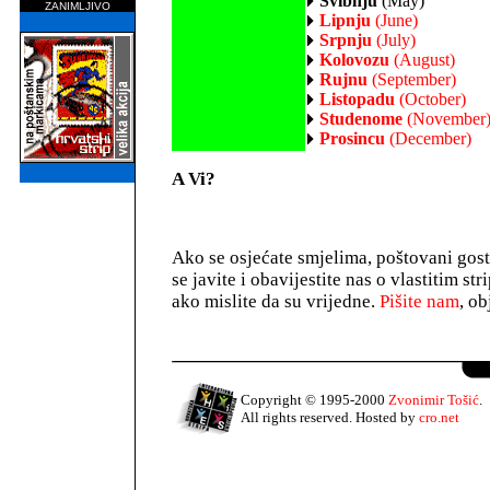
Svibnju
(May)
ZANIMLJIVO
Lipnju
(June)
Srpnju
(July)
Kolovozu
(August)
Rujnu
(September)
Listopadu
(October)
Studenome
(November
Prosincu
(December)
A Vi?
Ako se osjećate smjelima, poštovani gos
se javite i obavijestite nas o vlastitim s
ako mislite da su vrijedne.
Pišite nam
, ob
Copyright © 1995-2000
Zvonimir Tošić
.
All rights reserved. Hosted by
cro.net