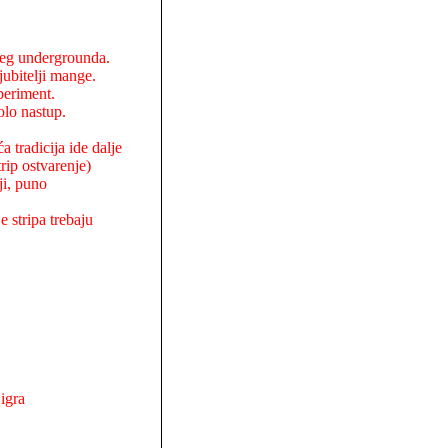
aćeg undergrounda.
ubitelji mange.
speriment.
olo nastup.
 tradicija ide dalje
rip ostvarenje)
ji, puno
e stripa trebaju
igra