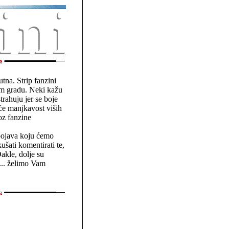
utna. Strip fanzini
em gradu. Neki kažu
trahuju jer se boje
a će manjkavost viših
roz fanzine
 pojava koju ćemo
šati komentirati te,
akle, dolje su
 ... želimo Vam