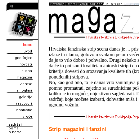
Hrvatska fanzinska strip scena danas je ... pris
izlaze tu i tamo, gotovo u svakom petom već
da je to vrlo dobro i pohvalno. Drugi nekako s
da će to potisnuti kvalitetan autorski strip i d
kriterija dovesti do srozavanja kvalitete tih (k
ponuđenih) stripova.
No, kao god bilo, to je danas vrlo zanimljiva
pomno promatrati, zajedno sa suradnicima poku
koliko je to moguće, objektivno sagledavati. D
sadržaji koje možete izabrati, dohvatite miša i
ugodnu vožnju.
Strip magazini i fanzini