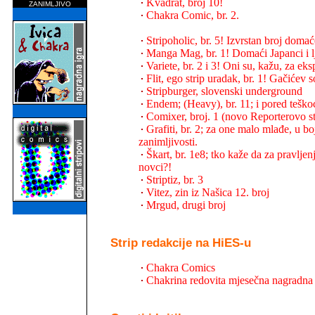
Kvadrat, broj 10!
ZANIMLJIVO
Chakra Comic, br. 2.
Stripoholic, br. 5! Izvrstan broj dom
Manga Mag, br. 1! Domaći Japanci i lj
Variete, br. 2 i 3! Oni su, kažu, za ek
Flit, ego strip uradak, br. 1! Gačićev s
Stripburger, slovenski underground
Endem; (Heavy), br. 11; i pored teškoća
Comixer, broj. 1 (novo Reporterovo st
Grafiti, br. 2; za one malo mlađe, u bo
zanimljivosti.
Škart, br. 1e8; tko kaže da za pravljenj
novci?!
Striptiz, br. 3
Vitez, zin iz Našica 12. broj
Mrgud, drugi broj
Strip redakcije na HiES-u
Chakra Comics
Chakrina redovita mjesečna nagradna 