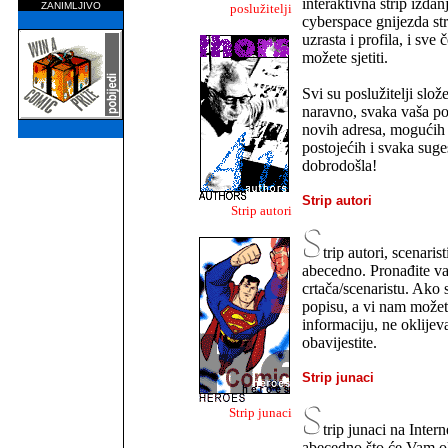
interaktivna strip izdanj
ZANIMLJIVO
poslužitelji
cyberspace gnijezda st
uzrasta i profila, i sve 
možete sjetiti.
Svi su poslužitelji slož
naravno, svaka vaša p
novih adresa, mogućih 
postojećih i svaka suges
dobrodošla!
Strip autori
Strip autori
trip autori, scenarist
abecedno. Pronađite va
crtača/scenaristu. Ako 
popisu, a vi nam možet
informaciju, ne oklijev
obavijestite.
Strip junaci
Strip junaci
trip junaci na Inter
abecedno što će Vam ol