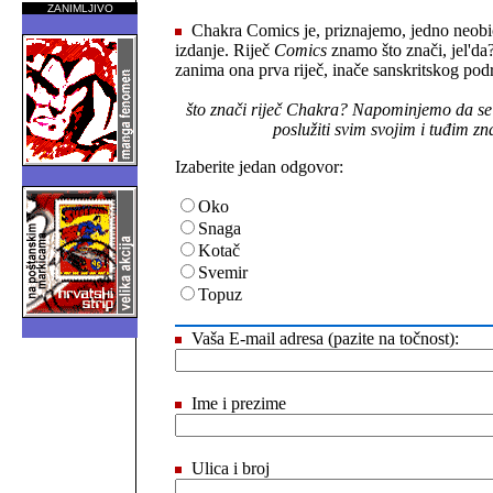
ZANIMLJIVO
Chakra Comics je, priznajemo, jedno neobič
izdanje. Riječ
Comics
znamo što znači, jel'da?
zanima ona prva riječ, inače sanskritskog podri
što znači riječ Chakra? Napominjemo da se
poslužiti svim svojim i tuđim z
Izaberite jedan odgovor:
Oko
Snaga
Kotač
Svemir
Topuz
Vaša E-mail adresa (pazite na točnost):
Ime i prezime
Ulica i broj