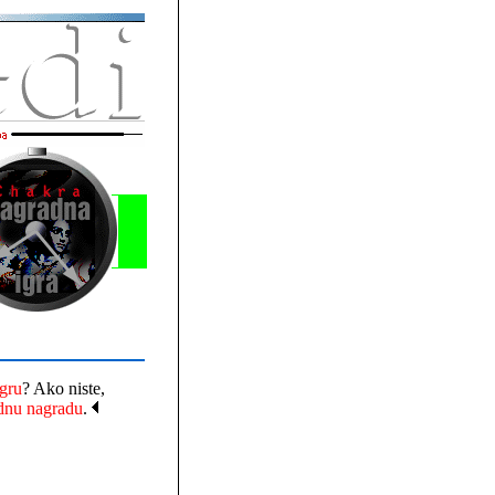
gru
? Ako niste,
ednu nagradu
.