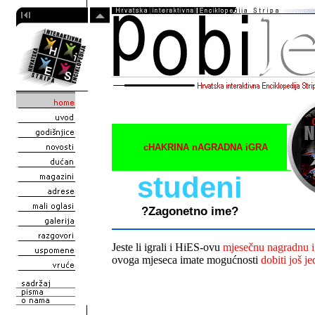
cHAKRINA nAGRADNA iGRA
studeni
?Zagonetno ime?
Jeste li igrali i HiES-ovu
mjesečnu nagradnu i
ovoga mjeseca imate mogućnosti
dobiti još j