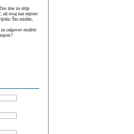
no ime za strip
, ali ovaj nas mjesec
jetla: Što mislite,
 za odgovor možete
nanjem?