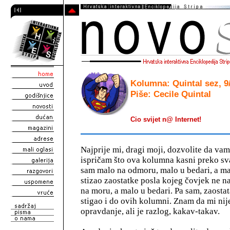
Kolumna: Quintal sez, 9/
Piše: Cecile Quintal
Cio svijet n@ Internet!
Najprije mi, dragi moji, dozvolite da va
ispričam što ova kolumna kasni preko sv
sam malo na odmoru, malo u bedari, a m
stizao zaostatke posla kojeg čovjek ne n
na moru, a malo u bedari. Pa sam, zaostat
stigao i do ovih kolumni. Znam da mi nij
opravdanje, ali je razlog, kakav-takav.