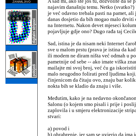
A sad mi, ako ste još tu, dozvolite da se 
ZANIMLJIVO
najavim današnju temu. Netko (svatko?) 
je već odavno trebala pasti na pamet, ali j
danas dosjetio da bih mogao malo drviti o
na Internetu. Nakon devet mjeseci kolum
pojavljuje gdje ono? Dugo rađa taj Cecil
Sad, istina je da nisam neki Internet ča
sve u malom prstu (prava je istina da ka
ili modem ne diram ništa već odmah u 
pametnije od sebe -- ako imate viška zna
mailajte mi svoj broj, već ću ga iskoristiti.
malo neugodno folirati pred ljudima koj
činjenicom da čitaju ovo, znaju bar koliko
nokta bih se kladio da znaju i više.
Međutim, kako je na nedavno okončan
Salonu (o kojem smo pisali i prije i posli
zaplovila i u smjeru elektronizacije stripa
stvari:
a) povod i
b) ohrabrenje, jer sam se uvjerio da ima j