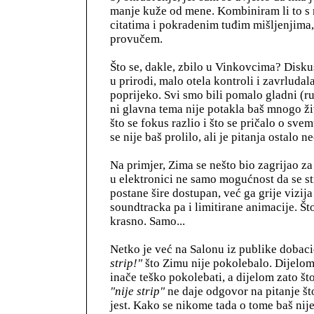
manje kuže od mene. Kombiniram li to 
citatima i pokradenim tuđim mišljenjima
provučem.
Što se, dakle, zbilo u Vinkovcima? Diskus
u prirodi, malo otela kontroli i zavrludal
poprijeko. Svi smo bili pomalo gladni (ru
ni glavna tema nije potakla baš mnogo ži
što se fokus razlio i što se pričalo o sve
se nije baš prolilo, ali je pitanja ostalo 
Na primjer, Zima se nešto bio zagrijao za
u elektronici ne samo mogućnost da se str
postane šire dostupan, već ga grije vizij
soundtracka pa i limitirane animacije. Što 
krasno. Samo...
Netko je već na Salonu iz publike dobac
strip!"
što Zimu nije pokolebalo. Dijelom 
inače teško pokolebati, a dijelom zato št
"nije strip"
ne daje odgovor na pitanje št
jest. Kako se nikome tada o tome baš nije