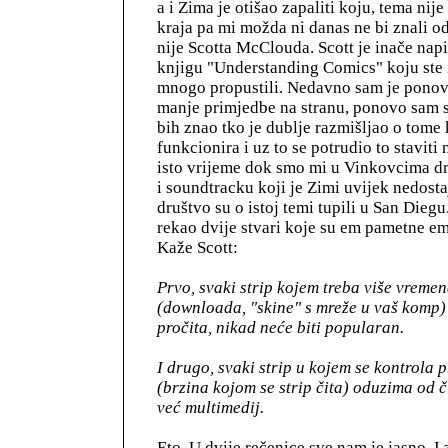
a i Zima je otišao zapaliti koju, tema ni
kraja pa mi možda ni danas ne bi znali 
nije Scotta McClouda. Scott je inače napi
knjigu "Understanding Comics" koju ste ili
mnogo propustili. Nedavno sam je ponovo
manje primjedbe na stranu, ponovo sam s
bih znao tko je dublje razmišljao o tome 
funkcionira i uz to se potrudio to staviti 
isto vrijeme dok smo mi u Vinkovcima drv
i soundtracku koji je Zimi uvijek nedostaj
društvo su o istoj temi tupili u San Diegu.
rekao dvije stvari koje su em pametne em 
Kaže Scott:
Prvo, svaki strip kojem treba više vremen
(downloada, "skine" s mreže u vaš komp)
pročita, nikad neće biti popularan.
I drugo, svaki strip u kojem se kontrola
(brzina kojom se strip čita) oduzima od či
već multimedij.
Eto. U dvije rečenice sve nam je jasno. I