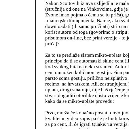
Nakon Scottovih izjava uslijedila je mala
(stručnija od one na Vinkovcima, gdje je
Zvone imao pojma o čemu se tu priča), g
financijska komponenta. Naime, ako sva
downloadati (ili samo pročitati) strip na 
korist autoru od toga (govorimo o stripu 
prisutnom on-line, bez print verzije - to
priča)?
Za to se predlaže sistem mikro-uplata koj
principu da ti se automatski skine cent (il
kod svakog hita na neku stranicu. Autor b
cent umnožen količinom gostiju. Fina par
parsto soma gostiju, prilično neisplativo a
recimo, na hrvatskom. Ali, zastranjujem. 
uplata, drugi smatraju, nije baš rješenje j
stvari dogoditi otprilike u isto vrijeme k
kako da se mikro-uplate provedu:
Prvo, mreža će konačno postati dovoljno 
kvalitetan video zapis pa će je ljudi kori
za po cent. Ili će igrati Quake. Ta verzija