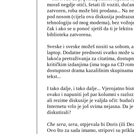
moraš negdje otići, šetati ili voziti, duća
zatvoren, roba može biti prodana... Na net
pod nosom (cijela ova diskusija podrazu
tehnologiju od mog modema), bez vožnje
čak i ako se u ponoć sjetiš da ti je lektira
biblioteka zatvorena.
Sveske i sveske možeš nositi sa sobom, 
laptop. Dodatne prednosti svatko može sa
lakoća pretraživanja za citatima, dostupn
kritičkim izdanjima (ima toga na CD rom
dostupnost drama kazališnim skupinama 
tekst...
I tako dalje, i tako dalje... Vjerojatno bi
ovako i napuniti još par kolumni s razloz
ali rezime diskusije je valjda očit: buduć
Internetu vrlo je još svima nejasna. Da je
diskutirali?
Che sera, sera
, otpjevala bi Doris (ili De
Ovo što za sada imamo, stripovi su prikla