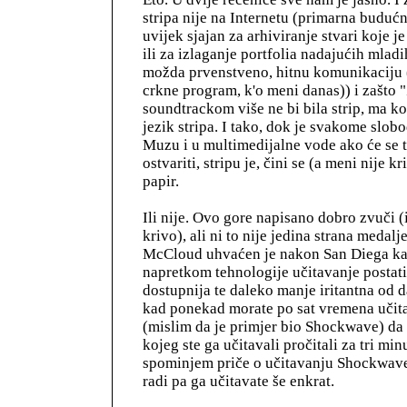
stripa nije na Internetu (primarna budućno
uvijek sjajan za arhiviranje stvari koje je
ili za izlaganje portfolia nadajućih mladih
možda prvenstveno, hitnu komunikaciju
crkne program, k'o meni danas)) i zašto "
soundtrackom više ne bi bila strip, ma ko
jezik stripa. I tako, dok je svakome slobo
Muzu i u multimedijalne vode ako će se 
ostvariti, stripu je, čini se (a meni nije k
papir.
Ili nije. Ovo gore napisano dobro zvuči (
krivo), ali ni to nije jedina strana medalj
McCloud uhvaćen je nakon San Diega kak
napretkom tehnologije učitavanje postati 
dostupnija te daleko manje iritantna od d
kad ponekad morate po sat vremena učit
(mislim da je primjer bio Shockwave) da 
kojeg ste ga učitavali pročitali za tri min
spominjem priče o učitavanju Shockwave
radi pa ga učitavate še enkrat.