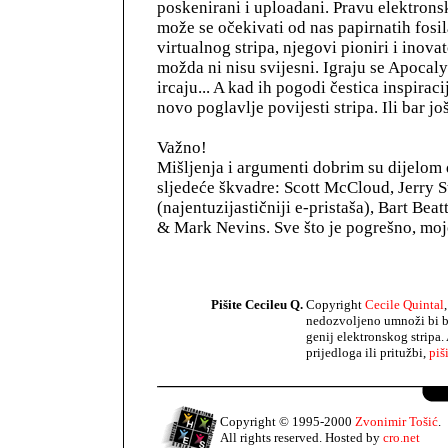
poskenirani i uploadani. Pravu elektrons
može se očekivati od nas papirnatih fosila
virtualnog stripa, njegovi pioniri i inova
možda ni nisu svijesni. Igraju se Apocaly
ircaju... A kad ih pogodi čestica inspiraci
novo poglavlje povijesti stripa. Ili bar 
Važno!
Mišljenja i argumenti dobrim su dijelom 
sljedeće škvadre: Scott McCloud, Jerry S
(najentuzijastičniji e-pristaša), Bart Beat
& Mark Nevins. Sve što je pogrešno, moje
Pišite Cecileu Q.
Copyright
Cecile Quintal
nedozvoljeno umnoži bi b
genij elektronskog stripa.
prijedloga ili pritužbi,
piš
Copyright © 1995-2000
Zvonimir Tošić
.
All rights reserved. Hosted by
cro.net