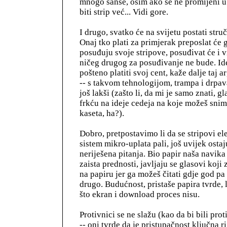
mnogo šanse, osim ako se ne promijeni u
biti strip već... Vidi gore.
I drugo, svatko će na svijetu postati struč
Onaj tko plati za primjerak preposlat će g
posuđuju svoje stripove, posuđivat će i v
ničeg drugog za posuđivanje ne bude. Id
pošteno platiti svoj cent, kaže dalje taj 
-- s takvom tehnologijom, trampa i drpav
još lakši (zašto li, da mi je samo znati, g
frkću na ideje cedeja na koje možeš snima
kaseta, ha?).
Dobro, pretpostavimo li da se stripovi ele
sistem mikro-uplata pali, još uvijek ost
neriješena pitanja. Bio papir naša navika i
zaista prednosti, javljaju se glasovi koji
na papiru jer ga možeš čitati gdje god pa 
drugo. Budućnost, pristaše papira tvrde,
što ekran i download proces nisu.
Protivnici se ne slažu (kao da bi bili prot
-- oni tvrde da je pristupačnost ključna ri