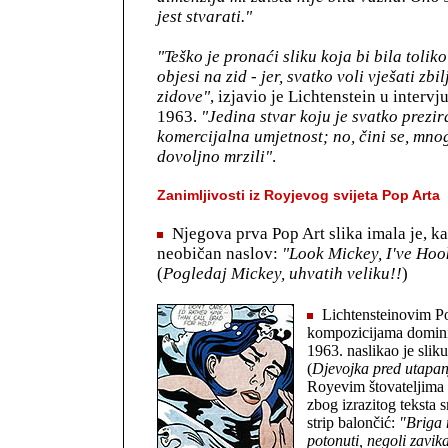
jest stvarati."
"Teško je pronaći sliku koja bi bila tolik
objesi na zid - jer, svatko voli vješati zbi
zidove"
, izjavio je Lichtenstein u interv
1963.
"Jedina stvar koju je svatko prezir
komercijalna umjetnost; no, čini se, mnog
dovoljno mrzili"
.
Zanimljivosti iz Royjevog svijeta Pop Arta
Njegova prva Pop Art slika imala je, kao
neobičan naslov:
"Look Mickey, I've Hoo
(
Pogledaj Mickey, uhvatih veliku!!
)
Lichtensteinovim P
kompozicijama dominir
1963. naslikao je slik
(
Djevojka pred utapa
Royevim štovateljima 
zbog izrazitog teksta 
strip balončić:
"Briga 
potonuti, negoli zavik