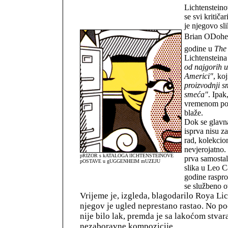
Lichtenstein
se svi kritičar
je njegovo sl
Brian ODoher
godine u
The
Lichtensteina
od najgorih u
Americi"
, koj
proizvodnji 
smeća"
. Ipak
vremenom pos
blaže.
Dok se glavna
isprva nisu z
rad, kolekcion
nevjerojatno.
pRIZOR s kATALOGA lICHTENSTEINOVE
prva samostal
pOSTAVE u gUGGENHEIM mUZEJU
slika u Leo Ca
godine raspro
se službeno ot
Vrijeme je, izgleda, blagodarilo Roya Lic
njegov je ugled neprestano rastao. No po
nije bilo lak, premda je sa lakoćom stvar
nezaboravne kompozicije.