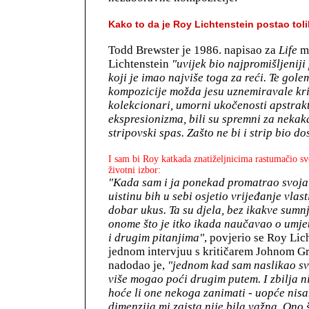
Kako to da je Roy Lichtenstein postao tol
Todd Brewster je 1986. napisao za
Life
ma
Lichtenstein
"uvijek bio najpromišljeniji 
koji je imao najviše toga za reći. Te gole
kompozicije možda jesu uznemiravale krit
kolekcionari, umorni ukočenosti apstrak
ekspresionizma, bili su spremni za nekak
stripovski spas. Zašto ne bi i strip bio d
I sam bi Roy katkada znatiželjnicima rastumačio sv
životni izbor:
"Kada sam i ja ponekad promatrao svoja 
uistinu bih u sebi osjetio vrijeđanje vlas
dobar ukus. Ta su djela, bez ikakve sumn
onome što je itko ikada naučavao o umjet
i drugim pitanjima"
, povjerio se Roy Lic
jednom intervjuu s kritičarem Johnom 
nadodao je,
"jednom kad sam naslikao sve
više mogao poći drugim putem. I zbilja n
hoće li one nekoga zanimati - uopće nis
dimenzija mi zaista nije bila važna. Ono 