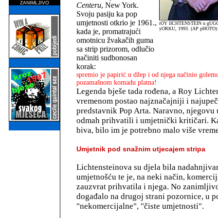
ZANIMLJIVO
Centeru
, New York.
Svoju pasiju ka pop
umjetnosti otkrio je 1961.,
rOY lICHTENSTEIN u gU
yORKU, 1993. (AP pHOTO)
kada je, promatrajući
omotnicu žvakačih guma
sa strip prizorom, odlučio
načiniti sudbonosan
korak:
spremio je papirić u džep i od njega načinio golemu
pozamašnom komadu platna!
Legenda bješe tada rođena, a Roy Lichten
vremenom postao najznačajniji i najupeča
predstavnik Pop Arta. Naravno, njegovu 
odmah prihvatili i umjetnički kritičari. K
biva, bilo im je potrebno malo više vreme
Umjetnik pod snažnim utjecajem stripa
Lichtensteinova su djela bila nadahnjiv
umjetnošću te je, na neki način, komerci
zauzvrat prihvatila i njega. No zanimljivo 
događalo na drugoj strani pozornice, u p
"nekomercijalne", "čiste umjetnosti".