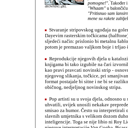
pomogne!"
. Također i 
dROWNING gIRL
"Whaam"
u balončiću 
"Pritisnuo sam lansirn
mene su rakete zablješ
Stvaranje stripovskog ugođaja na gol
Dayevim rasterskim točkicama (halftone)
sljedeći način: prislonio bi metalnu šabl
potom je premazao valjkom boje i trljao 
Reprodukcije njegovih djela u kataloz
knjigama bi tako izgubile na čari izvornik
kao pravi pravcati novinski strip - osnov
njegovog slikanja, točkice, pri smanjivan
format postajale bi sitne i ne bi se razlik
običnog, nedjeljnog novinskog stripa.
Pop artisti su u svoja djela, odnosno u 
uhvatili, uvijek unosili nekakav prepreden
smisao za humor. Često su interpretirali 
slavnih umjetnika s velikom dozom duhov
inteligencije. Toga se nije libio ni Roy L
njegove interpretacije Van Gogha, Picass