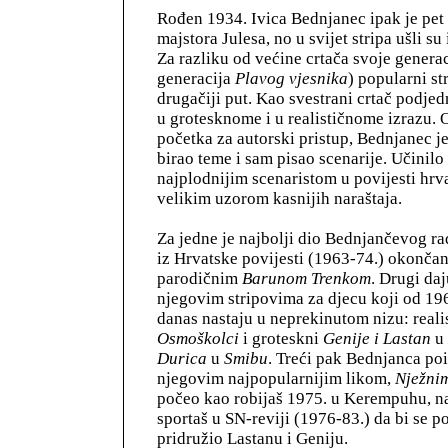
Rođen 1934. Ivica Bednjanec ipak je pet
majstora Julesa, no u svijet stripa ušli su
Za razliku od većine crtača svoje generac
generacija
Plavog vjesnika
) popularni st
drugačiji put. Kao svestrani crtač podjed
u grotesknome i u realističnome izrazu. 
početka za autorski pristup, Bednjanec je
birao teme i sam pisao scenarije. Učinilo 
najplodnijim scenaristom u povijesti hrva
velikim uzorom kasnijih naraštaja.
Za jedne je najbolji dio Bednjančevog ra
iz Hrvatske povijesti (1963-74.) okončan
parodičnim
Barunom Trenkom
. Drugi da
njegovim stripovima za djecu koji od 19
danas nastaju u neprekinutom nizu: realis
Osmoškolci
i groteskni
Genije i Lastan
u
Durica
u
Smibu
. Treći pak Bednjanca poi
njegovim najpopularnijim likom,
Nježni
počeo kao robijaš 1975. u Kerempuhu, n
sportaš u SN-reviji (1976-83.) da bi se p
pridružio Lastanu i Geniju.