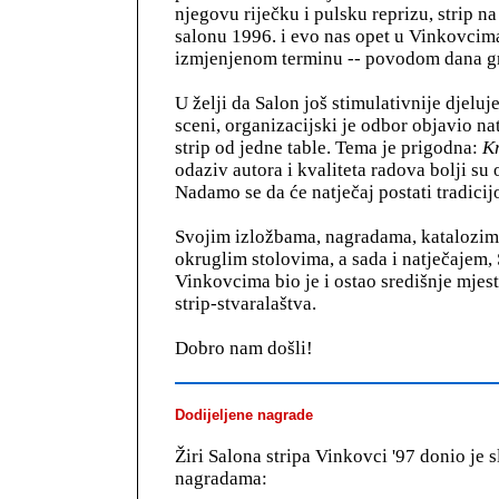
njegovu riječku i pulsku reprizu, strip 
salonu 1996. i evo nas opet u Vinkovcima
izmjenjenom terminu -- povodom dana g
U želji da Salon još stimulativnije djelu
sceni, organizacijski je odbor objavio nat
strip od jedne table. Tema je prigodna:
Kr
odaziv autora i kvaliteta radova bolji su
Nadamo se da će natječaj postati tradicij
Svojim izložbama, nagradama, katalozim
okruglim stolovima, a sada i natječajem, 
Vinkovcima bio je i ostao središnje mjes
strip-stvaralaštva.
Dobro nam došli!
Dodijeljene nagrade
Žiri Salona stripa Vinkovci '97 donio je 
nagradama: