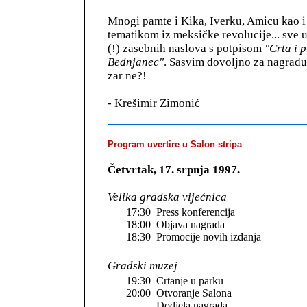
Mnogi pamte i Kika, Iverku, Amicu kao i 
tematikom iz meksičke revolucije... sve
(!) zasebnih naslova s potpisom
"Crta i p
Bednjanec"
. Sasvim dovoljno za nagradu 
zar ne?!
- Krešimir Zimonić
Program uvertire u Salon stripa
Četvrtak, 17. srpnja 1997.
Velika gradska vijećnica
17:30
Press konferencija
18:00
Objava nagrada
18:30
Promocije novih izdanja
Gradski muzej
19:30
Crtanje u parku
20:00
Otvoranje Salona
Dodjela nagrada