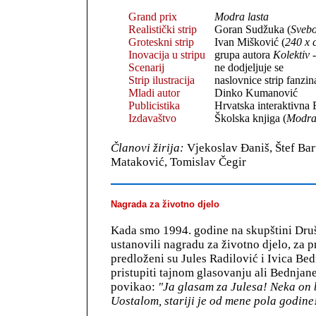
Grand prix
Modra lasta
Realistički strip
Goran Sudžuka (
Svebo
Groteskni strip
Ivan Mišković (
240 x 
Inovacija u stripu
grupa autora
Kolektiv 
Scenarij
ne dodjeljuje se
Strip ilustracija
naslovnice strip fanzi
Mladi autor
Dinko Kumanović
Publicistika
Hrvatska interaktivna 
Izdavaštvo
Školska knjiga (
Modra 
Članovi žirija:
Vjekoslav Đaniš, Štef Bar
Mataković, Tomislav Čegir
Nagrada za životno djelo
Kada smo 1994. godine na skupštini Druš
ustanovili nagradu za životno djelo, za 
predloženi su Jules Radilović i Ivica Bed
pristupiti tajnom glasovanju ali Bednjane
povikao:
"Ja glasam za Julesa! Neka on 
Uostalom, stariji je od mene pola godine