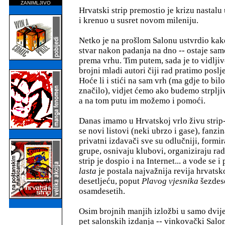
ZANIMLJIVO
Hrvatski strip premostio je krizu nastal
i krenuo u susret novom mileniju.
Netko je na prošlom Salonu ustvrdio kak
stvar nakon padanja na dno -- ostaje sam
prema vrhu. Tim putem, sada je to vidljiv
brojni mladi autori čiji rad pratimo poslj
Hoće li i stići na sam vrh (ma gdje to bilo
značilo), vidjet ćemo ako budemo strpljiv
a na tom putu im možemo i pomoći.
Danas imamo u Hrvatskoj vrlo živu strip
se novi listovi (neki ubrzo i gase), fanzin
privatni izdavači sve su odlučniji, formi
grupe, osnivaju klubovi, organiziraju rad
strip je dospio i na Internet... a vode se 
lasta
je postala najvažnija revija hrvats
desetljeću, poput
Plavog vjesnika
šezdese
osamdesetih.
Osim brojnih manjih izložbi u samo dvij
pet salonskih izdanja -- vinkovački Salo