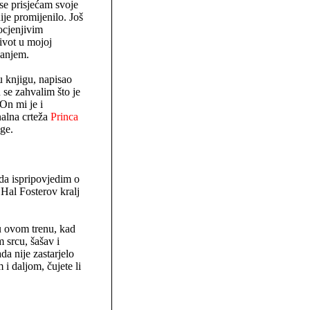
se prisjećam svoje
ije promijenilo. Još
ocjenjivim
život u mojoj
sanjem.
 knjigu, napisao
se zahvalim što je
On mi je i
nalna crteža
Princa
age.
 da ispripovjedim o
Hal Fosterov kralj
.
 u ovom trenu, kad
 srcu, šašav i
a nije zastarjelo
 i daljom, čujete li