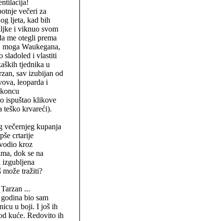
ntilacija!
botnje večeri za
og ljeta, kad bih
ljke i viknuo svom
da me otegli prema
a, moga Waukegana,
 sladoled i vlastiti
kaških tjednika u
rzan, sav izubijan od
ova, leoparda i
 koncu
 ispuštao klikove
 teško krvareći).
eg večernjeg kupanja
pše crtarije
 vodio kroz
ima, dok se na
i izgubljena
 može tražiti?
 Tarzan ...
h godina bio sam
cu u boji. I još ih
kod kuće. Redovito ih