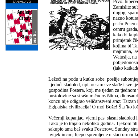
Prvo: hiperve
ZANIMLJIVO
Zamislite su
dugog, sparn
nazuo kotura
psiću Peteu 
centru grad
kako bi kupio
primjerak či
kojima bi Ta
majmuna, lav
Watusija, na
pobjedonosno
(iako katkada
Ležeći na podu u kutku sobe, poslije subotnj
i jedući sladoled, upijao sam sve slađe i sve lje
gospodina Fostera, koji me tjedan za tjednom
pustolovine sa strašnim čudovištima, dinosaur
koncu nije odigrao veličanstveni sraz: Tarzan 
Egipatska civilizacija! O moj Bože! Šta 'ko još
Večernji kupanjac, vjerni pas, slasni sladoled i
Tako je to trajalo nekoliko godina. Tjekom ti
sakupio ama baš svaku Fosterovu Sunday strani
uvijek imam, lijepo spremljene u stari ormar 