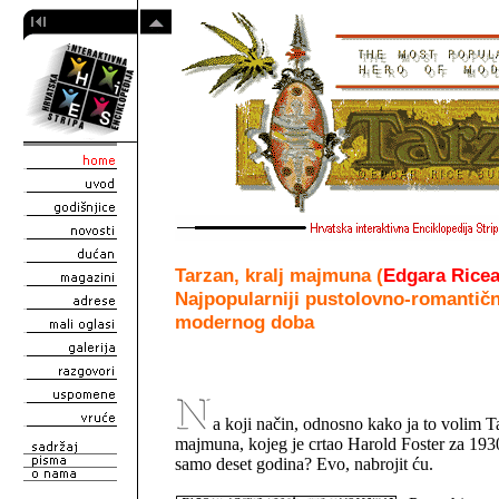
Tarzan, kralj majmuna (
Edgara Rice
Najpopularniji pustolovno-romantičn
modernog doba
a koji način, odnosno kako ja to volim Ta
majmuna, kojeg je crtao Harold Foster za 1930
samo deset godina? Evo, nabrojit ću.