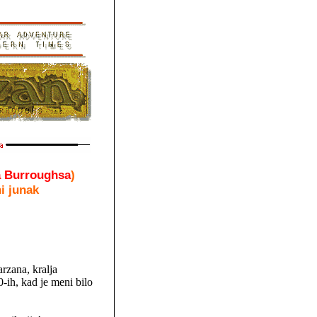
a Burroughsa
)
i junak
rzana, kralja
-ih, kad je meni bilo