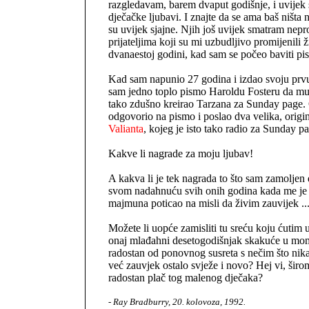
razgledavam, barem dvaput godišnje, i uvijek 
dječačke ljubavi. I znajte da se ama baš ništa n
su uvijek sjajne. Njih još uvijek smatram nepr
prijateljima koji su mi uzbudljivo promijenili 
dvanaestoj godini, kad sam se počeo baviti pi
Kad sam napunio 27 godina i izdao svoju prvu
sam jedno toplo pismo Haroldu Fosteru da mu 
tako zdušno kreirao Tarzana za Sunday page. 
odgovorio na pismo i poslao dva velika, origi
Valianta
, kojeg je isto tako radio za Sunday p
Kakve li nagrade za moju ljubav!
A kakva li je tek nagrada to što sam zamoljen
svom nadahnuću svih onih godina kada me je 
majmuna poticao na misli da živim zauvijek ..
Možete li uopće zamisliti tu sreću koju ćutim
onaj mlađahni desetogodišnjak skakuće u mom
radostan od ponovnog susreta s nečim što nikad
već zauvjek ostalo svježe i novo? Hej vi, širom
radostan plač tog malenog dječaka?
- Ray Bradburry, 20. kolovoza, 1992.