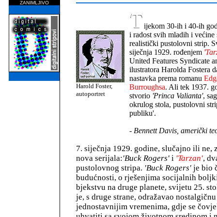
ZANIMLJIVO
ijekom 30-ih i 40-ih go
i radost svih mladih i većine s
realistički pustolovni strip. 
siječnja 1929. rođenjem
'Tar
United Features Syndicate 
ilustratora Harolda Fostera 
nastavka prema romanu
Edg
Harold Foster,
Burroughsa
. Ali tek 1937. g
autoportret
stvorio
'Princa Valianta'
, sa
okrulog stola, pustolovni stri
publiku'.
-
Bennett Davis, američki teo
7. siječnja 1929. godine, slučajno ili ne,
nova serijala:
'Buck Rogers'
i
'Tarzan'
, dv
pustolovnog stripa.
'Buck Rogers'
je bio 
budućnosti, o rješenjima socijalnih boljki
bjekstvu na druge planete, svijetu 25. sto
je, s druge strane, odražavao nostalgičnu
jednostavnijim vremenima, gdje se čovj
uhvatiti sa svojom životnom sredinom i 