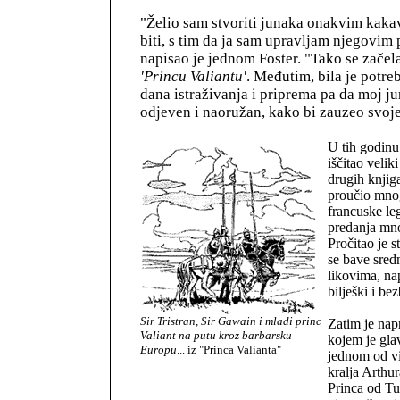
"Želio sam stvoriti junaka onakvim kakav
biti, s tim da ja sam upravljam njegovim
napisao je jednom Foster. "Tako se začel
'Princu Valiantu'
. Međutim, bila je potr
dana istraživanja i priprema pa da moj j
odjeven i naoružan, kako bi zauzeo svoje
U tih godinu
iščitao velik
drugih knjig
proučio mnog
francuske le
predanja mno
Pročitao je s
se bave sre
likovima, na
bilješki i bez
Sir Tristran, Sir Gawain i mladi princ
Zatim je napr
Valiant na putu kroz barbarsku
kojem je gla
Europu
... iz "Princa Valianta"
jednom od v
kralja Arthur
Princa od Tul