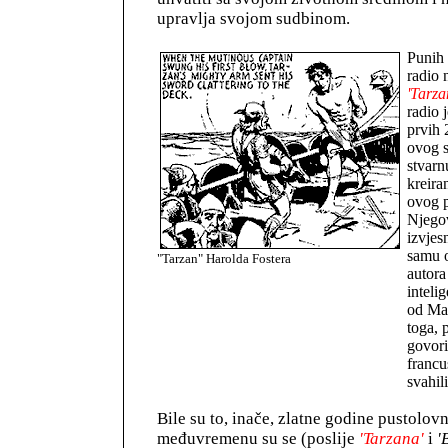
upravlja svojom sudbinom.
Punih 
radio 
'Tarza
radio 
prvih 
ovog s
stvarn
kreira
ovog 
Njeg
izvjes
samu 
"Tarzan" Harolda Fostera
autora 
intelig
od Ma
toga,
govori
francu
svahili
Bile su to, inače, zlatne godine pustolovn
međuvremenu su se (poslije
'Tarzana'
i
'