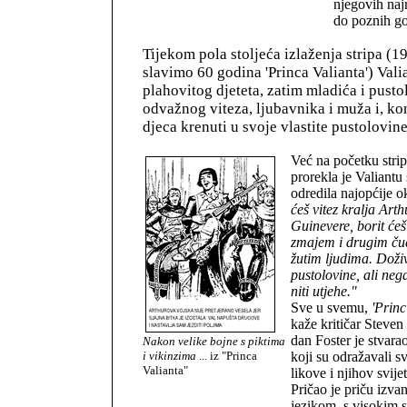
njegovih naj
do poznih go
Tijekom pola stoljeća izlaženja stripa (1
slavimo 60 godina 'Princa Valianta') Vali
plahovitog djeteta, zatim mladića i pusto
odvažnog viteza, ljubavnika i muža i, ko
djeca krenuti u svoje vlastite pustolovine
Već na početku strip
prorekla je Valiantu
odredila najopćije o
ćeš vitez kralja Arth
Guinevere, borit će
zmajem i drugim čud
žutim ljudima. Doživ
pustolovine, ali neg
niti utjehe."
Sve u svemu,
'Princ
kaže kritičar Steven
dan Foster je stvara
Nakon velike bojne s piktima
i vikinzima
... iz "Princa
koji su odražavali sv
Valianta"
likove i njihov svij
Pričao je priču izv
jezikom, s visokim 