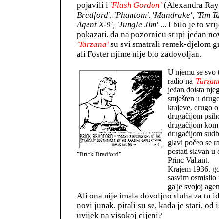
pojavili i
'Flash Gordon'
(Alexandra Ra
Bradford', 'Phantom', 'Mandrake', 'Tim Ta
Agent X-9', 'Jungle Jim'
... I bilo je to vr
pokazati, da na pozornicu stupi jedan nov
'Tarzana'
su svi smatrali remek-djelom gr
ali Foster njime nije bio zadovoljan.
U njemu se svo t
radio na
'Tarzan
jedan doista njego
smješten u drugo
krajeve, drugo o
drugačijom psih
drugačijom kompo
drugačijom sudb
glavi počeo se ra
postati slavan u 
"Brick Bradford"
Princ Valiant.
Krajem 1936. go
sasvim osmislio 
ga je svojoj age
Ali ona nije imala dovoljno sluha za tu id
novi junak, pitali su se, kada je stari, od 
uvijek na visokoj cijeni?