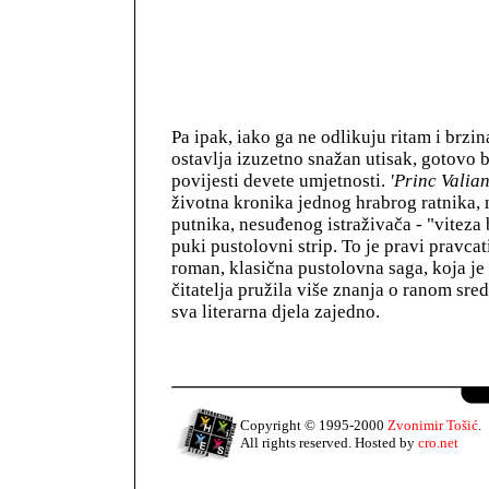
Pa ipak, iako ga ne odlikuju ritam i brzina
ostavlja izuzetno snažan utisak, gotovo 
povijesti devete umjetnosti.
'Princ Valian
životna kronika jednog hrabrog ratnika
putnika, nesuđenog istraživača - "viteza 
puki pustolovni strip. To je pravi pravcati
roman, klasična pustolovna saga, koja je
čitatelja pružila više znanja o ranom sr
sva literarna djela zajedno.
Copyright © 1995-2000
Zvonimir Tošić
.
All rights reserved. Hosted by
cro.net