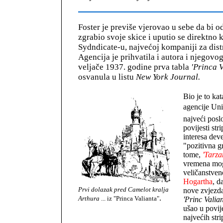
Foster je previše vjerovao u sebe da bi od
zgrabio svoje skice i uputio se direktno 
Sydndicate-u, najvećoj kompaniji za distr
Agencija je prihvatila i autora i njegovog
veljače 1937. godine prva tabla
'Princa V
osvanula u listu
New York Journal.
Bio je to kat
agencije Uni
najveći posl
povijesti stri
interesa deve
"pozitivna g
tome,
'Tarza
vremena mog
veličanstve
Hogartha
, d
Prvi dolazak pred Camelot kralja
nove zvjezda
.
Arthura
... iz "Princa Valianta"
'Princ Valian
ušao u povij
najvećih str